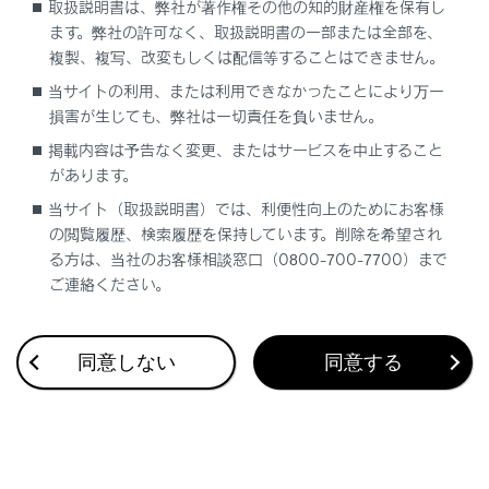
取扱説明書は、弊社が著作権その他の知的財産権を保有し
ます。弊社の許可なく、取扱説明書の一部または全部を、
複製、複写、改変もしくは配信等することはできません。
当サイトの利用、または利用できなかったことにより万一
損害が生じても、弊社は一切責任を負いません。
合わせて見られているページ
掲載内容は予告なく変更、またはサービスを中止すること
があります。
VICS・交通情報
当サイト（取扱説明書）では、利便性向上のためにお客様
付録
の閲覧履歴、検索履歴を保持しています。削除を希望され
ナビゲーション設定
る方は、当社のお客様相談窓口（0800-700-7700）まで
ご連絡ください。
同意しない
同意する
このページは役に立ちましたか？
はい
いいえ