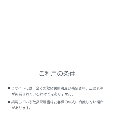
NX450h+
取扱説明書
ナビゲーションシステムを使う
ハンズフリー電話
ハンズフリー電話使用上の留意
事項
メニュー
ご利用の条件
ハンズフリー電話についての留意事項
当サイトには、全ての取扱説明書及び補足資料、正誤表等
が掲載されているわけではありません。
ハンズフリー電話が故障したとお考えになる前
掲載している取扱説明書はお客様の年式に合致しない場合
に
があります。