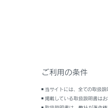
NX450h+
取扱説
時間帯や天候に合
ホーム
雨の日
はじめに
車を運転する前の準備
メニュー
車を運転するときに知ってほしい
こと
レバー操作で
時間帯や天候に合わせた運転と装
備
ご利用の条件
快適装備と便利な室内装備の使い
フロント
かた
メーター／ディスプレイの機能と表
当サイトには、全ての取扱説
フロント
示される情報
掲載している取扱説明書はお
安全運転を支援する機能
リヤワイ
通信で安心、快適、便利を支援す
取扱説明書は、弊社が著作権