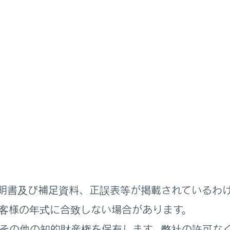
明書
わせた運転と装備
雨の日の運転
の視界の確保
、ワイパーの作動を自動／手動に切りかえたり、ウォッシャーを
ワイパーを使う
明書及び補足資料、正誤表等が掲載されているわ
ウォッシャーを使う
客様の年式に合致しない場合があります。
パーを使う
その他の知的財産権を保有します。弊社の許可な