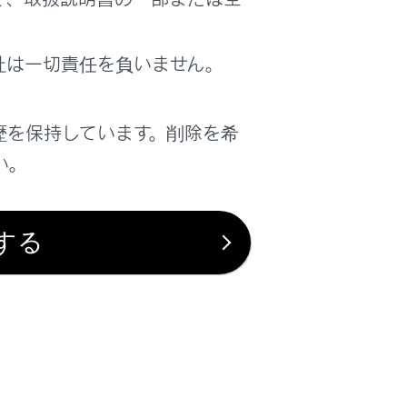
社は一切責任を負いません。
歴を保持しています。削除を希
い。
は役に立ちましたか？
する
はい
いいえ