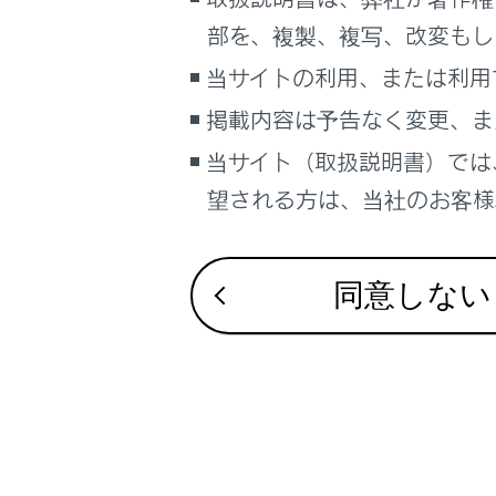
るしくみ
部を、複製、複写、改変もし
ナビゲーションシステムを使う
リヤウォ
当サイトの利用、または利用
車のお手入れ
掲載内容は予告なく変更、ま
困ったときの対処方法
車の仕様、諸元、装備
当サイト（取扱説明書）では
補足
望される方は、当社のお客様相
合わせて見ら
ブックマーク
ヘッドランプ
あとで読む
同意しない
自動的にロービ
PDFで見る
寒冷時の運転
車両
マルチメディア
画面表示設定
個人情報の取扱いについて