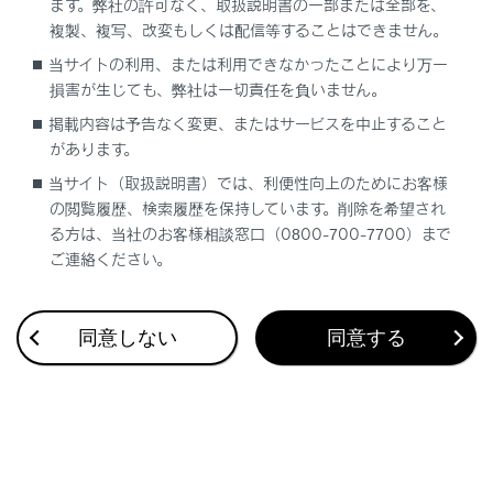
ます。弊社の許可なく、取扱説明書の一部または全部を、
複製、複写、改変もしくは配信等することはできません。
当サイトの利用、または利用できなかったことにより万一
合わせて見られているページ
損害が生じても、弊社は一切責任を負いません。
掲載内容は予告なく変更、またはサービスを中止すること
バックドアの機能と働き
があります。
プラグインハイブリッドシステムの充電装備
当サイト（取扱説明書）では、利便性向上のためにお客様
プラグインハイブリッドシステムの特徴
の閲覧履歴、検索履歴を保持しています。削除を希望され
る方は、当社のお客様相談窓口（0800-700-7700）まで
ご連絡ください。
このページは役に立ちましたか？
同意しない
同意する
はい
いいえ