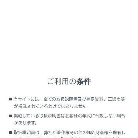
NX450h+
取扱説明書
車を運転する前の準備
荷物を積む
荷物を積む
ラゲージルームに荷物を積むときの注意
ご利用の条件
バックドアの機能と働き
リヤシートの背もたれを倒す
当サイトには、全ての取扱説明書及び補足資料、正誤表等
が掲載されているわけではありません。
掲載している取扱説明書はお客様の年式に合致しない場合
があります。
取扱説明書は、弊社が著作権その他の知的財産権を保有し