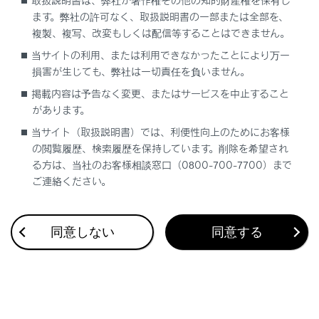
取扱説明書は、弊社が著作権その他の知的財産権を保有し
ます。弊社の許可なく、取扱説明書の一部または全部を、
複製、複写、改変もしくは配信等することはできません。
当サイトの利用、または利用できなかったことにより万一
損害が生じても、弊社は一切責任を負いません。
合わせて見られているページ
掲載内容は予告なく変更、またはサービスを中止すること
があります。
アクセサリーパーツ・用品について
当サイト（取扱説明書）では、利便性向上のためにお客様
イベントデータレコーダー
の閲覧履歴、検索履歴を保持しています。削除を希望され
RF送信機の取り付けに関する注意
る方は、当社のお客様相談窓口（0800-700-7700）まで
ご連絡ください。
このページは役に立ちましたか？
同意しない
同意する
はい
いいえ