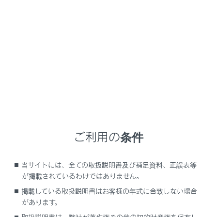
NX450h+
取扱説明書
補足
サイバー攻撃のリスクについて
サイバー攻撃のリスクについて
電子機器や無線機を取り付けると、装着された部品を通
じてサイバー攻撃のリスクを高め、思わぬ事故や個人情
ご利用の条件
報の流出などにつながるおそれがあります。
レクサス純正品以外を取り付けたことに起因する問題に
当サイトには、全ての取扱説明書及び補足資料、正誤表等
関してレクサスは保証いたしません。
が掲載されているわけではありません。
掲載している取扱説明書はお客様の年式に合致しない場合
があります。