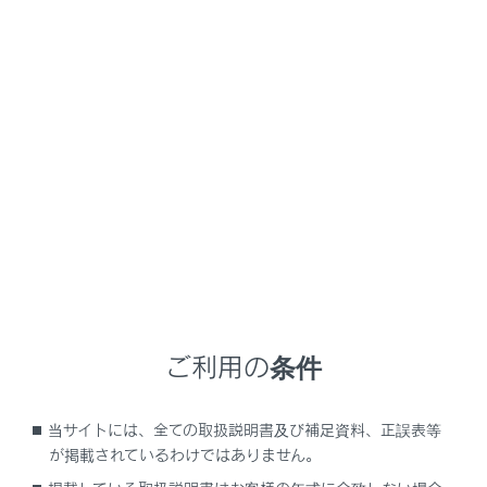
NX450h+
取扱説明書
快適装備と便利な室内装備の使
いかた
エアコンや便利な室内装備の使いかた
お好み設定
ご利用の条件
ドライビングポジションを登録する
車内の温度／環境を調整する
当サイトには、全ての取扱説明書及び補足資料、正誤表等
室内を明るくする
が掲載されているわけではありません。
室内の装備を使う