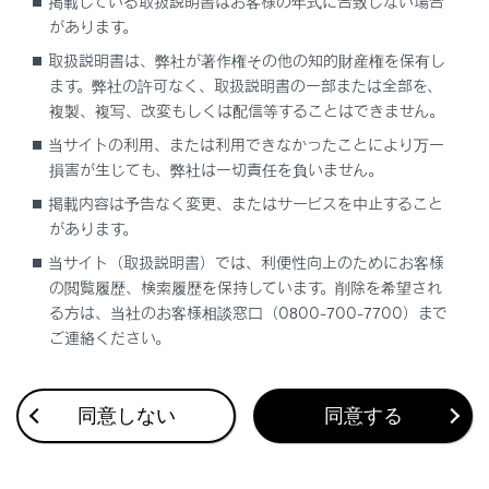
掲載している取扱説明書はお客様の年式に合致しない場合
ラゲージルームの使いかた
があります。
取扱説明書は、弊社が著作権その他の知的財産権を保有し
ます。弊社の許可なく、取扱説明書の一部または全部を、
複製、複写、改変もしくは配信等することはできません。
当サイトの利用、または利用できなかったことにより万一
損害が生じても、弊社は一切責任を負いません。
掲載内容は予告なく変更、またはサービスを中止すること
があります。
合わせて見られているページ
当サイト（取扱説明書）では、利便性向上のためにお客様
の閲覧履歴、検索履歴を保持しています。削除を希望され
エアコンを使う
る方は、当社のお客様相談窓口（0800-700-7700）まで
室内の快適性をさらに向上させるための装備
ご連絡ください。
非常時給電システムの使い方
同意しない
同意する
このページは役に立ちましたか？