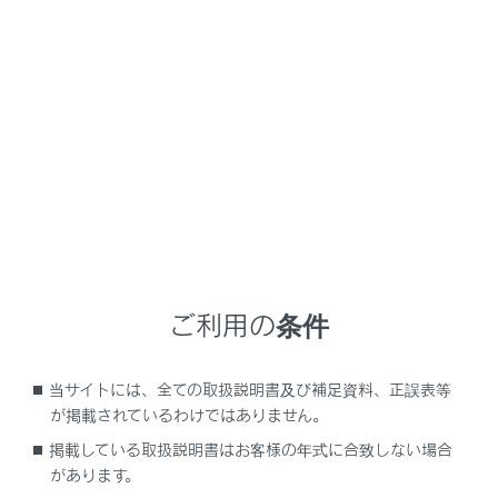
NX450h+
取扱説明書
ナビゲーションシステムを使う
知っておいていただきたいこと
補機バッテリーの取りはずしに
ついて
マルチメディアシステムはエンジンスイッチ＜パワース
ご利用の条件
イッチ＞をOFFにするごとに、各種データをマルチメデ
ィアシステムに保存しています。各種データの保存が終
わる前に補機バッテリーターミナルを取りはずすと、デ
当サイトには、全ての取扱説明書及び補足資料、正誤表等
が掲載されているわけではありません。
ータが正常に保存できないことがあります。
掲載している取扱説明書はお客様の年式に合致しない場合
があります。