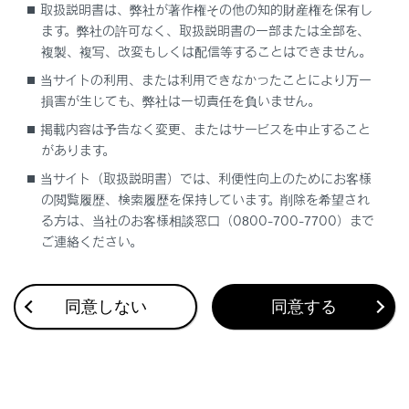
取扱説明書は、弊社が著作権その他の知的財産権を保有し
ます。弊社の許可なく、取扱説明書の一部または全部を、
複製、複写、改変もしくは配信等することはできません。
当サイトの利用、または利用できなかったことにより万一
損害が生じても、弊社は一切責任を負いません。
合わせて見られているページ
掲載内容は予告なく変更、またはサービスを中止すること
があります。
VICS・交通情報
当サイト（取扱説明書）では、利便性向上のためにお客様
付録
の閲覧履歴、検索履歴を保持しています。削除を希望され
る方は、当社のお客様相談窓口（0800-700-7700）まで
ナビゲーション設定
ご連絡ください。
同意しない
同意する
このページは役に立ちましたか？
はい
いいえ