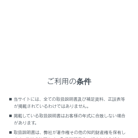
NX450h+
取扱説明書
メーター／ディスプレイの機能と表示される情報
メーターの機能と表示
メーターの機能と表示
警告灯／表示灯
ご利用の条件
計器類の見方（F SPORT以外）
計器類の見方（F SPORT）
当サイトには、全ての取扱説明書及び補足資料、正誤表等
が掲載されているわけではありません。
掲載している取扱説明書はお客様の年式に合致しない場合
があります。
取扱説明書は、弊社が著作権その他の知的財産権を保有し