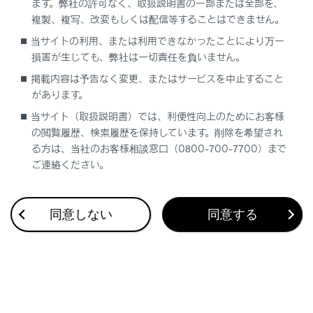
ます。弊社の許可なく、取扱説明書の一部または全部を、
複製、複写、改変もしくは配信等することはできません。
当サイトの利用、または利用できなかったことにより万一
合わせて見られているページ
損害が生じても、弊社は一切責任を負いません。
掲載内容は予告なく変更、またはサービスを中止すること
ディスプレイの表示内容
があります。
計器類の見方（F SPORT以外）
当サイト（取扱説明書）では、利便性向上のためにお客様
警告灯／表示灯
の閲覧履歴、検索履歴を保持しています。削除を希望され
る方は、当社のお客様相談窓口（0800-700-7700）まで
ご連絡ください。
このページは役に立ちましたか？
同意しない
同意する
はい
いいえ