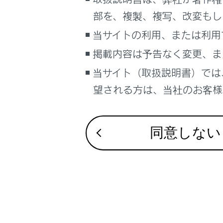
るしくみ
キーボー
部を、複製、複写、改変もし
ナビゲーションシステムを使う
当サイトの利用、または利用
車のお手入れ
掲載内容は予告なく変更、ま
困ったときの対処方法
車の仕様、諸元、装備
当サイト（取扱説明書）では
合わせて見ら
補足
望される方は、当社のお客様相
VICS・交通情
ブックマーク
付録
あとで読む
同意しない
ナビゲーショ
PDFで見る
車両
マルチメディア
画面表示設定
個人情報の取扱いについて