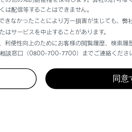
ドで情報を検索する
くは配信等することはできません。
できなかったことにより万一損害が生じても、弊
たはサービスを中止することがあります。
、利便性向上のためにお客様の閲覧履歴、検索履
れているページ
このページ
談窓口（0800-700-7700）までご連絡くださ
報
同意
ン設定