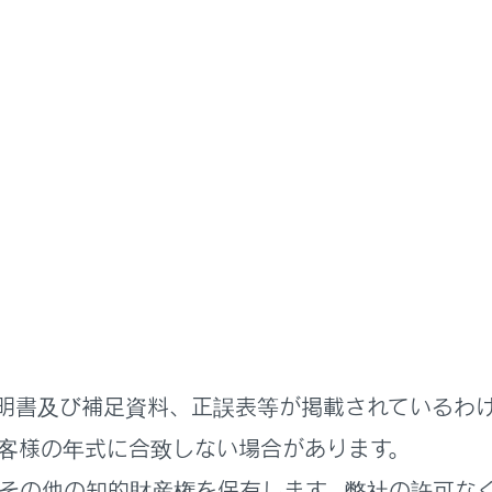
明書
ステムを使う
基本操作
ェント（音声対話サービス）
作する
を開始する
明書及び補足資料、正誤表等が掲載されているわ
ンドを発話する
客様の年式に合致しない場合があります。
その他の知的財産権を保有します。弊社の許可な