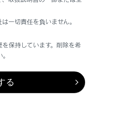
社は一切責任を負いません。
歴を保持しています。削除を希
は役に立ちましたか？
い。
はい
いいえ
する