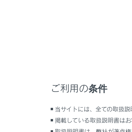
NX450h+
取扱説
ナビゲーションシ
ホーム
エージ
はじめに
車を運転する前の準備
メニュー
車を運転するときに知ってほしい
こと
時間帯や天候に合わせた運転と装
音声で操
備
ご利用の条件
快適装備と便利な室内装備の使い
かた
音声操作
メーター／ディスプレイの機能と表
当サイトには、全ての取扱説
示される情報
音声コマ
掲載している取扱説明書はお
安全運転を支援する機能
通信で安心、快適、便利を支援す
取扱説明書は、弊社が著作権