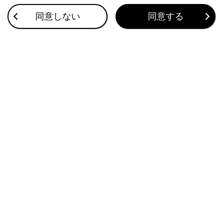
ITS Connect の概要
同意しない
同意する
ITS Connect 割り込み表示による通知／案内／注意喚起
ITS Connect
このページは役に立ちましたか？
はい
いいえ
ブックマーク
あとで読む