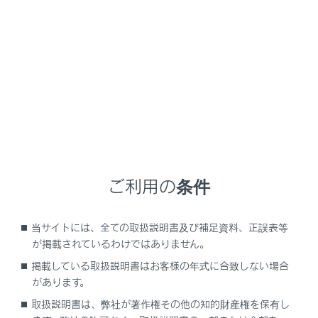
NX450h+
取扱説明書
ナビゲーションシステムを使う
オーディオシステム
HDMIの操作
メニュー
ご利用の条件
HDMIの再生についての留意事項
当サイトには、全ての取扱説明書及び補足資料、正誤表等
が掲載されているわけではありません。
HDMIを再生する
掲載している取扱説明書はお客様の年式に合致しない場合
があります。
取扱説明書は、弊社が著作権その他の知的財産権を保有し