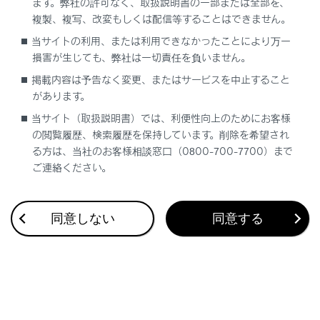
ます。弊社の許可なく、取扱説明書の一部または全部を、
複製、複写、改変もしくは配信等することはできません。
当サイトの利用、または利用できなかったことにより万一
合わせて見られているページ
損害が生じても、弊社は一切責任を負いません。
掲載内容は予告なく変更、またはサービスを中止すること
VICS・交通情報
があります。
付録
当サイト（取扱説明書）では、利便性向上のためにお客様
ナビゲーション設定
の閲覧履歴、検索履歴を保持しています。削除を希望され
る方は、当社のお客様相談窓口（0800-700-7700）まで
ご連絡ください。
このページは役に立ちましたか？
同意しない
同意する
はい
いいえ