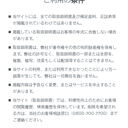
るおそれがあり危険です。
荷物の重量／荷重のかけ方の注意
当サイトには、全ての取扱説明書及び補足資料、正誤表等
が掲載されているわけではありません。
荷物を積みすぎないでください。
掲載している取扱説明書はお客様の年式に合致しない場合
できるだけ荷重を均等にかけてください。
があります。
荷重を不均等にかけると、各タイヤに異なる荷
取扱説明書は、弊社が著作権その他の知的財産権を保有し
重がかかります。さらに、ハンドルの操作性や
ます。弊社の許可なく、取扱説明書の一部または全部を、
ブレーキ制御の低下により、思わぬ事故につな
複製、複写、改変もしくは配信等することはできません。
がるおそれがあります。
当サイトの利用、または利用できなかったことにより万一
ルーフレールを使用するときは
（ルーフレー
損害が生じても、弊社は一切責任を負いません。
ル装着車）
掲載内容は予告なく変更、またはサービスを中止すること
があります。
ルーフレールをルーフラゲージキャリアとして使
当サイト（取扱説明書）では、利便性向上のためにお客様
用するときは、2つ以上のレクサス純正キャリア
の閲覧履歴、検索履歴を保持しています。削除を希望され
を装着してください。レクサス純正品以外を装着
る方は、当社のお客様相談窓口（0800-700-7700）まで
される場合は、レクサス純正品に相当するものを
ご連絡ください。
装着してください。