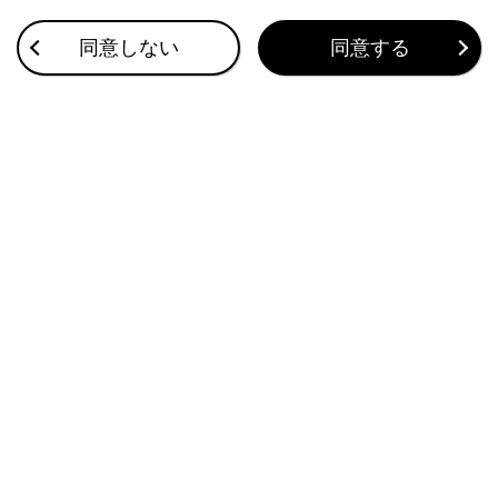
ルーフラゲージキャリアに荷物を積むときは、次
同意しない
同意する
のことをお守りください。
車両に荷重が均等になるように荷物を積んでく
ださい。
車両の大きさ（全長、全幅）を超える荷物を積
まないでください。
走行する前に、荷物が確実に固定されているこ
とを確認してください。
ルーフラゲージキャリアに荷物を積むと、車両
の重心が高くなります。
高速走行や急加速、急旋回、急ブレーキといっ
た急な操作は避けてください。車両を適切に操
作できなくなることで横転するおそれがありま
す。
長距離走行、荒れた路面での走行、高速走行を
するときは、時おり車両を止めて、荷物が固定