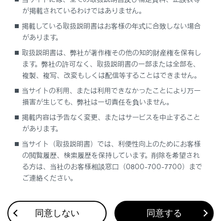
が掲載されているわけではありません。
車から避難する
掲載している取扱説明書はお客様の年式に合致しない場合
があります。
水没／冠水したときの対処
取扱説明書は、弊社が著作権その他の知的財産権を保有し
ます。弊社の許可なく、取扱説明書の一部または全部を、
複製、複写、改変もしくは配信等することはできません。
緊急停止システムの働き
当サイトの利用、または利用できなかったことにより万一
損害が生じても、弊社は一切責任を負いません。
掲載内容は予告なく変更、またはサービスを中止すること
があります。
当サイト（取扱説明書）では、利便性向上のためにお客様
の閲覧履歴、検索履歴を保持しています。削除を希望され
合わせて見られているページ
る方は、当社のお客様相談窓口（0800-700-7700）まで
ご連絡ください。
ディスプレイに警告メッセージが表示された
警告灯が点灯／点滅した
同意しない
同意する
ハイブリッドシステムが始動できないときの対処