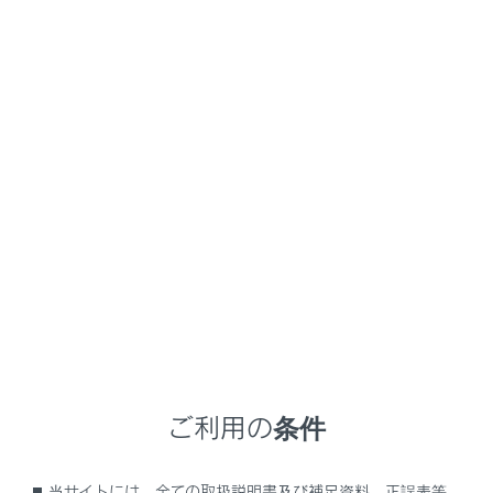
NX450h+
取扱説明書
困ったときの対処方法
走行中のトラブルに対応する
走行中にトラブルが発生したと
きの対応
メニュー
ハザードランプで他の運転手に知らせる
ご利用の条件
発炎筒で他の運転手に知らせる
車を緊急停止する
当サイトには、全ての取扱説明書及び補足資料、正誤表等