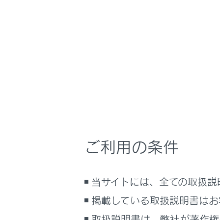
NX450h+
取扱説
安全運転を支援す
ホーム
走行時
はじめに
車を運転する前の準備
車を運転するときに知ってほしい
こと
時間帯や天候に合わせた運転と装
PCS（プ
備
ご利用の条件
快適装備と便利な室内装備の使い
かた
メーター／ディスプレイの機能と表
当サイトには、全ての取扱説
示される情報
掲載している取扱説明書はお
安全運転を支援する機能
合わせて見ら
通信で安心、快適、便利を支援す
取扱説明書は、弊社が著作権