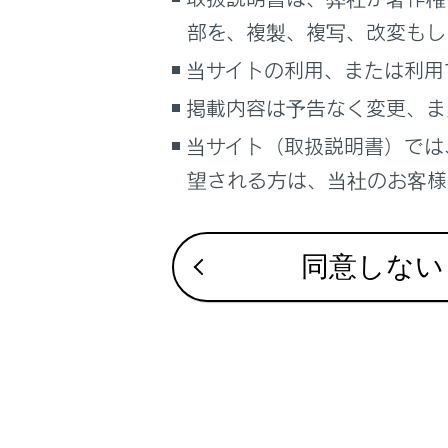
るしくみ
Lexus Teamma
部を、複製、複写、改変もし
ナビゲーションシステムを使う
低速時に障害
当サイトの利用、または利用
車のお手入れ
最適な車間距
掲載内容は予告なく変更、ま
困ったときの対処方法
車の仕様、諸元、装備
当サイト（取扱説明書）では
補足
望される方は、当社のお客様相
ブックマーク
あとで読む
同意しない
PDFで見る
車両
マルチメディア
画面表示設定
個人情報の取扱いについて