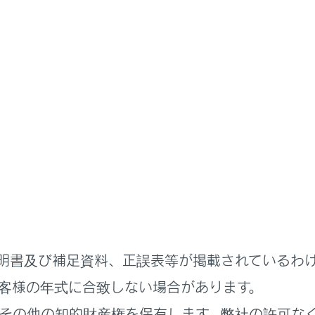
明書
る機能
安全運転サポート機能を使う
の衝突回避／衝突被害軽減を支
リクラッシュセーフティ）
明書及び補足資料、正誤表等が掲載されているわ
客様の年式に合致しない場合があります。
れているページ
このページ
その他の知的財産権を保有します。弊社の許可な