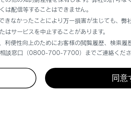
te Advanced Park
くは配信等することはできません。
物との接近を検知してブレーキをかける
できなかったことにより万一損害が生じても、弊
離を保って追従走行する
たはサービスを中止することがあります。
、利便性向上のためにお客様の閲覧履歴、検索履
談窓口（0800-700-7700）までご連絡くだ
同意