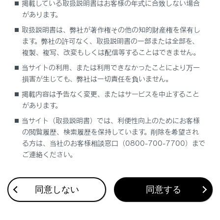
掲載している取扱説明書はお客様の年式に合致しない場合
こちらから
お気軽に利用ください。
があります。
取扱説明書は、弊社が著作権その他の知的財産権を保有し
ます。弊社の許可なく、取扱説明書の一部または全部を、
QRコードはこちら
複製、複写、改変もしくは配信等することはできません。
当サイトの利用、または利用できなかったことにより万一
損害が生じても、弊社は一切責任を負いません。
掲載内容は予告なく変更、またはサービスを中止すること
があります。
受付時間
当サイト（取扱説明書）では、利便性向上のためにお客様
09:00～17:00
の閲覧履歴、検索履歴を保持しています。削除を希望され
る方は、当社のお客様相談窓口（0800-700-7700）まで
ご愛用車のお問い合わせは、自動車検査証（車検証）
ご連絡ください。
をご利用いただくとスムーズな対応が可能です。
「個人情報保護方針」については、
https://lexus.jp/privacy_policy/
にて掲載しておりま
同意しない
同意する
す。
「リコール等情報」については、