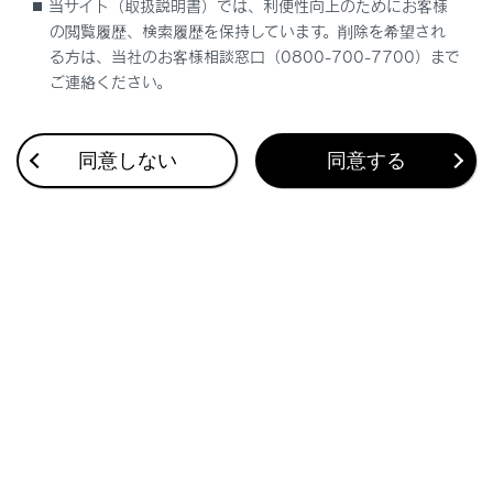
当サイト（取扱説明書）では、利便性向上のためにお客様
の閲覧履歴、検索履歴を保持しています。削除を希望され
車両仕様
る方は、当社のお客様相談窓口（0800-700-7700）まで
ご連絡ください。
同意しない
同意する
合わせて見られているページ
車両カスタマイズ設定一覧
設定変更方法
仕様一覧
このページは役に立ちましたか？