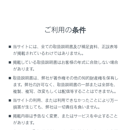
燃料
エンジンオイル
ご利用の条件
ラジエーター
当サイトには、全ての取扱説明書及び補足資料、正誤表等
ハイブリッドトランスミッション
が掲載されているわけではありません。
掲載している取扱説明書はお客様の年式に合致しない場合
リヤディファレンシャル（リヤ電動モーター）
があります。
（AWD車）
取扱説明書は、弊社が著作権その他の知的財産権を保有し
ます。弊社の許可なく、取扱説明書の一部または全部を、
ブレーキ
複製、複写、改変もしくは配信等することはできません。
当サイトの利用、または利用できなかったことにより万一
ウォッシャータンク
損害が生じても、弊社は一切責任を負いません。
掲載内容は予告なく変更、またはサービスを中止すること
があります。
タイヤ／ホイール