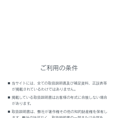
普通充電インレット
普通充電インレット照明
ご利用の条件
充電インジケーター
普通充電インレットキャップ
当サイトには、全ての取扱説明書及び補足資料、正誤表等
充電リッド
が掲載されているわけではありません。
普通充電ケーブル
掲載している取扱説明書はお客様の年式に合致しない場合
があります。
充電ポート
取扱説明書は、弊社が著作権その他の知的財産権を保有し
ます。弊社の許可なく、取扱説明書の一部または全部を、