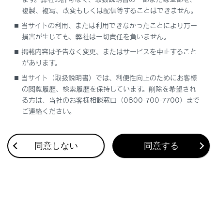
複製、複写、改変もしくは配信等することはできません。
充電リッド／普通充電コネクターのロック／ロ
当サイトの利用、または利用できなかったことにより万一
ック解除
損害が生じても、弊社は一切責任を負いません。
掲載内容は予告なく変更、またはサービスを中止すること
充電リッドを開ける
があります。
当サイト（取扱説明書）では、利便性向上のためにお客様
充電リッドを閉める
の閲覧履歴、検索履歴を保持しています。削除を希望され
る方は、当社のお客様相談窓口（0800-700-7700）まで
ご連絡ください。
充電インジケーター
普通充電ケーブル
同意しない
同意する
接続可能な外部電源