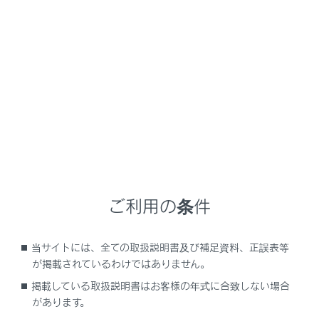
NX450h+
取扱説明書
ナビゲーションシステムを使う
G-Link
Web ブラウザ
メニュー
ご利用の条件
Webブラウザ機能（インターネット）について
当サイトには、全ての取扱説明書及び補足資料、正誤表等
Webブラウザ画面を表示する
が掲載されているわけではありません。
掲載している取扱説明書はお客様の年式に合致しない場合
Webブラウザ画面を操作する
があります。