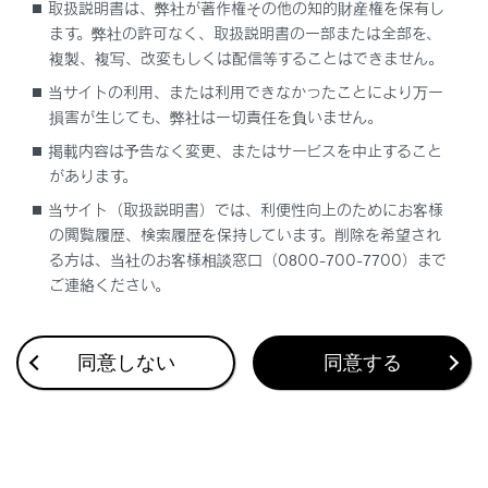
取扱説明書は、弊社が著作権その他の知的財産権を保有し
ます。弊社の許可なく、取扱説明書の一部または全部を、
複製、複写、改変もしくは配信等することはできません。
当サイトの利用、または利用できなかったことにより万一
損害が生じても、弊社は一切責任を負いません。
合わせて見られているページ
掲載内容は予告なく変更、またはサービスを中止すること
があります。
VICS・交通情報
当サイト（取扱説明書）では、利便性向上のためにお客様
付録
の閲覧履歴、検索履歴を保持しています。削除を希望され
ナビゲーション設定
る方は、当社のお客様相談窓口（0800-700-7700）まで
ご連絡ください。
同意しない
同意する
このページは役に立ちましたか？
はい
いいえ