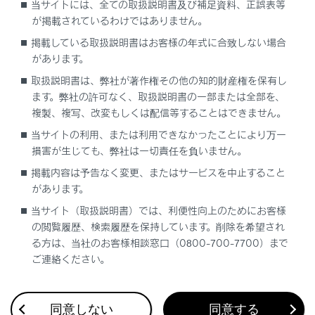
当サイトには、全ての取扱説明書及び補足資料、正誤表等
いおそれのある状況
が掲載されているわけではありません。
次の場合は、タイヤ空気圧警報システムが正
掲載している取扱説明書はお客様の年式に合致しない場合
しく作動しない場合があります。
があります。
純正ホイール以外を使用したとき
取扱説明書は、弊社が著作権その他の知的財産権を保有し
ます。弊社の許可なく、取扱説明書の一部または全部を、
純正装着タイヤ以外に交換したとき
複製、複写、改変もしくは配信等することはできません。
指定サイズ以外のタイヤに交換したとき
当サイトの利用、または利用できなかったことにより万一
タイヤチェーンなどを装着しているとき
損害が生じても、弊社は一切責任を負いません。
電波を遮断するフィルムがウィンドウに貼
掲載内容は予告なく変更、またはサービスを中止すること
り付けられているとき
があります。
車両（特にホイール／ホイールハウスの周
当サイト（取扱説明書）では、利便性向上のためにお客様
辺）に多くの雪や氷などが付着していると
の閲覧履歴、検索履歴を保持しています。削除を希望され
き
る方は、当社のお客様相談窓口（0800-700-7700）まで
タイヤ空気圧が指定空気圧より極端に高い
ご連絡ください。
とき
タイヤ空気圧警報バルブ／送信機を搭載し
同意しない
同意する
ていないホイールを使用しているとき