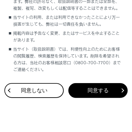
ます。弊社の許可なく、取扱説明書の一部または全部を、
複製、複写、改変もしくは配信等することはできません。
当サイトの利用、または利用できなかったことにより万一
合わせて見られているページ
損害が生じても、弊社は一切責任を負いません。
掲載内容は予告なく変更、またはサービスを中止すること
ITS Connect の概要
があります。
ITS Connect 割り込み表示による通知／案内／注意喚起
当サイト（取扱説明書）では、利便性向上のためにお客様
ITS Connect アイコンの見方
の閲覧履歴、検索履歴を保持しています。削除を希望され
る方は、当社のお客様相談窓口（0800-700-7700）まで
ご連絡ください。
このページは役に立ちましたか？
同意しない
同意する
はい
いいえ