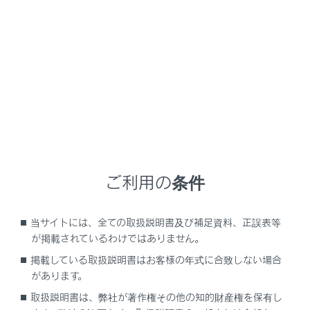
NX450h+
取扱説明書
通信で安心、快適、便利を支援するしくみ
ITS Connect
ITS Connect
ITS Connect の概要
ご利用の条件
ITS Connect アイコンの見方
ITS Connect 割り込み表示による通知／案内／注意喚起
当サイトには、全ての取扱説明書及び補足資料、正誤表等
が掲載されているわけではありません。
掲載している取扱説明書はお客様の年式に合致しない場合
があります。
取扱説明書は、弊社が著作権その他の知的財産権を保有し