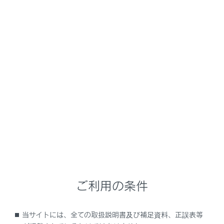
NX450h+
取扱説明書
ナビゲーションシステムを使う
ナビゲーション
目的地に設定する場所の検索
メニュー
目的地検索について
目的地検索画面の見方
ご利用の条件
検索結果リスト画面の見方
当サイトには、全ての取扱説明書及び補足資料、正誤表等