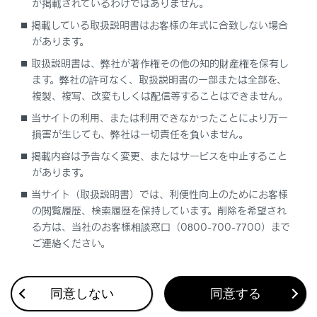
が掲載されているわけではありません。
経由地を追加する
掲載している取扱説明書はお客様の年式に合致しない場合
があります。
電話帳から目的地を検索する
取扱説明書は、弊社が著作権その他の知的財産権を保有し
ます。弊社の許可なく、取扱説明書の一部または全部を、
スマートフォンから目的地を設定する
複製、複写、改変もしくは配信等することはできません。
当サイトの利用、または利用できなかったことにより万一
損害が生じても、弊社は一切責任を負いません。
掲載内容は予告なく変更、またはサービスを中止すること
があります。
当サイト（取扱説明書）では、利便性向上のためにお客様
合わせて見られているページ
の閲覧履歴、検索履歴を保持しています。削除を希望され
る方は、当社のお客様相談窓口（0800-700-7700）まで
VICS・交通情報
ご連絡ください。
付録
ナビゲーション設定
同意しない
同意する