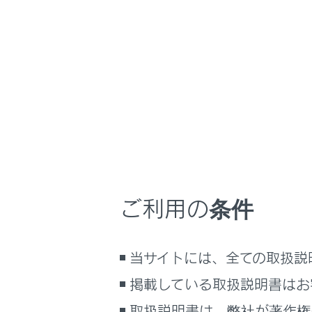
NX450h+
取扱説
ナビゲーションシ
ホーム
道路事
はじめに
車を運転する前の準備
車を運転するときに知ってほしい
こと
時間帯や天候に合わせた運転と装
道路事業
備
ご利用の条件
快適装備と便利な室内装備の使い
かた
メーター／ディスプレイの機能と表
当サイトには、全ての取扱説
示される情報
掲載している取扱説明書はお
安全運転を支援する機能
合わせて見ら
通信で安心、快適、便利を支援す
取扱説明書は、弊社が著作権