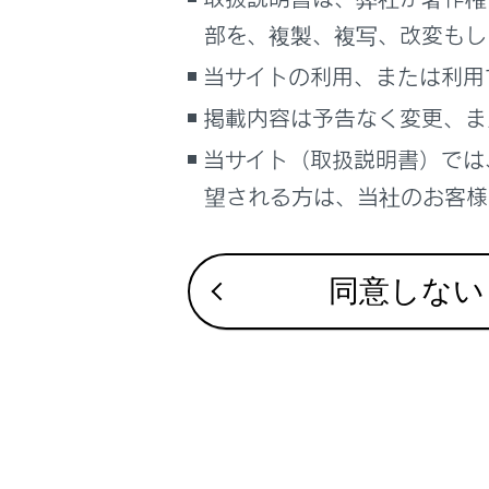
るしくみ
VICS・交通情
部を、複製、複写、改変もし
ナビゲーションシステムを使う
付録
当サイトの利用、または利用
車のお手入れ
ナビゲーショ
掲載内容は予告なく変更、ま
困ったときの対処方法
車の仕様、諸元、装備
当サイト（取扱説明書）では
補足
望される方は、当社のお客様相
ブックマーク
あとで読む
同意しない
PDFで見る
車両
マルチメディア
画面表示設定
個人情報の取扱いについて