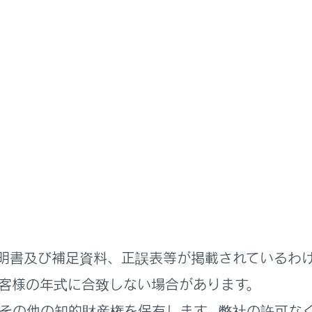
明書
ステムを使う
ETC の利用
業者からのお願い
者からのお願い
明書及び補足資料、正誤表等が掲載されているわ
客様の年式に合致しない場合があります。
れているページ
このページ
その他の知的財産権を保有します。弊社の許可な