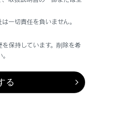
はい
いいえ
社は一切責任を負いません。
歴を保持しています。削除を希
い。
する