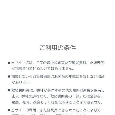
作動の合図
ロック解除を、ブザーと非常点滅灯の2回点滅
で知らせます。
ロックを、ブザーと非常点滅灯の1回点滅で知
らせます。
ご利用の条件
ロック解除操作のセキュリティ機能
ロック解除操作後、約30秒以内にドアを開けな
当サイトには、全ての取扱説明書及び補足資料、正誤表等
かったときは、盗難防止のため自動的にロック
が掲載されているわけではありません。
されます。
掲載している取扱説明書はお客様の年式に合致しない場合
があります。
取扱説明書は、弊社が著作権その他の知的財産権を保有し
ます。弊社の許可なく、取扱説明書の一部または全部を、
スマートエントリー＆スタートシステムを使っ
複製、複写、改変もしくは配信等することはできません。
た操作
当サイトの利用、または利用できなかったことにより万一