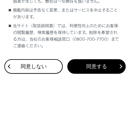
損害が生じても、弊社は一切責任を負いません。
ワイヤレスリモコンを使った操作
掲載内容は予告なく変更、またはサービスを中止すること
があります。
ドアロックスイッチを使った操作
当サイト（取扱説明書）では、利便性向上のためにお客様
の閲覧履歴、検索履歴を保持しています。削除を希望され
クローズ＆ロック（ウォークアウェイ）機能
る方は、当社のお客様相談窓口（0800-700-7700）まで
の働き
ご連絡ください。
クローズ＆ロック機能
の働き
同意しない
同意する
合わせて見られているページ
バックドアの機能と働き
プラグインハイブリッドシステムの充電装備