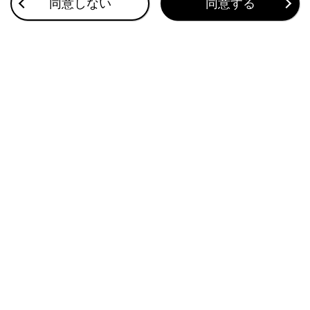
同意しない
同意する
計器類の見方（F SPORT）
このページは役に立ちましたか？
はい
いいえ
ブックマーク
あとで読む
個人情報の取扱いについて
サイト利用について