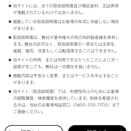
オーディオシステム連携表示
当サイトには、全ての取扱説明書及び補足資料、正誤表等
が掲載されているわけではありません。
ナビゲーションシステム連携表示
掲載している取扱説明書はお客様の年式に合致しない場合
があります。
優先的に表示される情報
取扱説明書は、弊社が著作権その他の知的財産権を保有し
ます。弊社の許可なく、取扱説明書の一部または全部を、
複製、複写、改変もしくは配信等することはできません。
パワースイッチをOFFにしたときに表示される
項目
当サイトの利用、または利用できなかったことにより万一
損害が生じても、弊社は一切責任を負いません。
掲載内容は予告なく変更、またはサービスを中止すること
があります。
当サイト（取扱説明書）では、利便性向上のためにお客様
の閲覧履歴、検索履歴を保持しています。削除を希望され
る方は、当社のお客様相談窓口（0800-700-7700）まで
合わせて見られているページ
ご連絡ください。
計器類の見方（F SPORT以外）
警告灯／表示灯