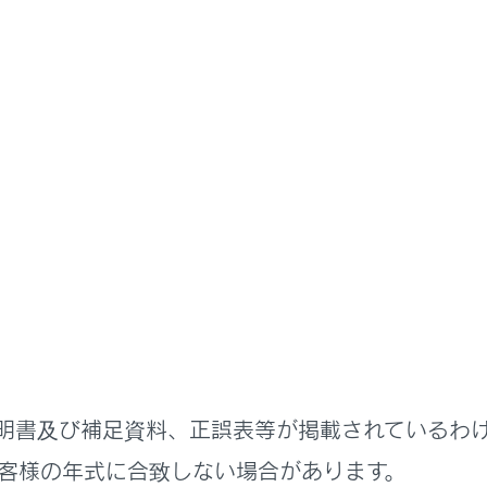
制情報の音声案内
号の内容を表示する
交通情報を表示する道路を設定する
交通情報を表示する種類を設定する
形情報や文字情報を表示する
の表示
害情報のエリア表示
明書及び補足資料、正誤表等が掲載されているわ
客様の年式に合致しない場合があります。
（光ビーコン）の表示