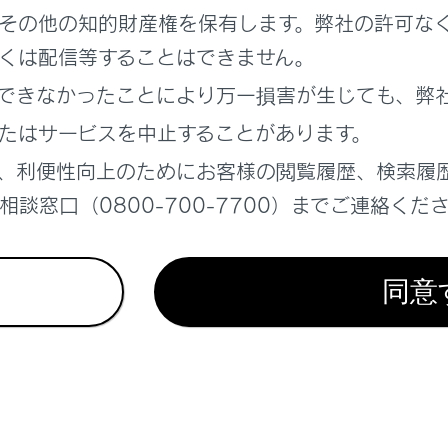
その他の知的財産権を保有します。弊社の許可な
ETC2.0サービス）の表示
くは配信等することはできません。
できなかったことにより万一損害が生じても、弊
を設定する
たはサービスを中止することがあります。
、利便性向上のためにお客様の閲覧履歴、検索履
表示時間を調整する
談窓口（0800-700-7700）までご連絡くだ
0走行情報のアップリンクの設定をする
同意
0の個人・プライバシー情報消去について
ービスについて
トを比較して表示する