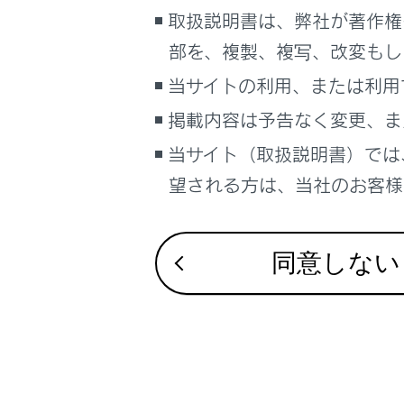
取扱説明書は、弊社が著作権
サイト利用について
割込情報（
部を、複製、複写、改変もし
お問い合わせ
当サイトの利用、または利用
自動割込
掲載内容は予告なく変更、ま
当サイト（取扱説明書）では
自動割込
望される方は、当社のお客様相
ETC2.
同意しない
ETC2.
TSPSサ
新旧ルー