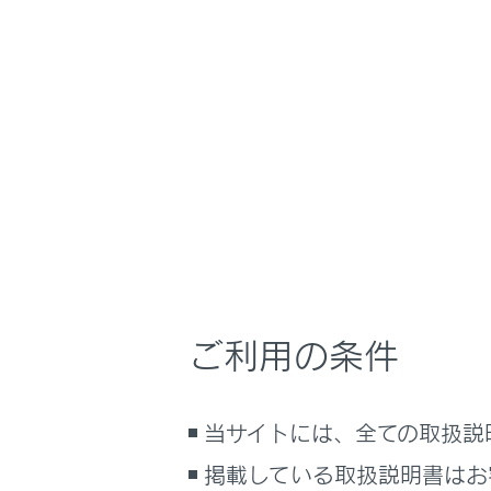
るしくみ
渋滞や規
ナビゲーションシステムを使う
VICS記
車のお手入れ
困ったときの対処方法
VICS・
車の仕様、諸元、装備
補足
VICS・
ブックマーク
あとで読む
VICS図
PDFで見る
ご利用の条件
緊急情報
車両
マルチメディア
気象、災
当サイトには、全ての取扱説
画面表示設定
掲載している取扱説明書はお
割込情報
個人情報の取扱いについて