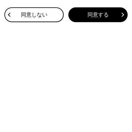
合わせて見られているページ
同意しない
同意する
VICS・交通情報
付録
ナビゲーション設定
このページは役に立ちましたか？
はい
いいえ
ブックマーク
あとで読む