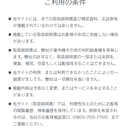
ご利用の条件
ルートオプションを変更する
当サイトには、全ての取扱説明書及び補足資料、正誤表等
他の経路に変更する
が掲載されているわけではありません。
掲載している取扱説明書はお客様の年式に合致しない場合
出入り口IC（インターチェンジ）を指定する
があります。
取扱説明書は、弊社が著作権その他の知的財産権を保有し
目的地の詳細情報を表示する
ます。弊社の許可なく、取扱説明書の一部または全部を、
複製、複写、改変もしくは配信等することはできません。
通過する地点を設定する
当サイトの利用、または利用できなかったことにより万一
損害が生じても、弊社は一切責任を負いません。
経由地を編集する
掲載内容は予告なく変更、またはサービスを中止すること
があります。
当サイト（取扱説明書）では、利便性向上のためにお客様
の閲覧履歴、検索履歴を保持しています。削除を希望され
る方は、当社のお客様相談窓口（0800-700-7700）まで
ご連絡ください。