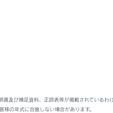
制情報の音声案内
号の内容を表示する
交通情報を表示する道路を設定する
交通情報を表示する種類を設定する
形情報や文字情報を表示する
の表示
害情報のエリア表示
明書及び補足資料、正誤表等が掲載されているわ
客様の年式に合致しない場合があります。
（光ビーコン）の表示