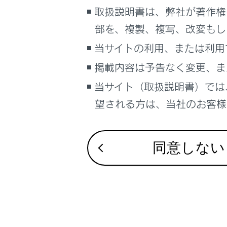
取扱説明書は、弊社が著作権
サイト利用について
割込情報（
部を、複製、複写、改変もし
お問い合わせ
当サイトの利用、または利用
自動割込
掲載内容は予告なく変更、ま
当サイト（取扱説明書）では
自動割込
望される方は、当社のお客様相
ETC2.
同意しない
ETC2.
TSPSサ
新旧ルー