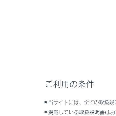
るしくみ
渋滞や規
ナビゲーションシステムを使う
VICS記
車のお手入れ
困ったときの対処方法
VICS・
車の仕様、諸元、装備
補足
VICS・
ブックマーク
あとで読む
VICS図
PDFで見る
ご利用の条件
緊急情報
車両
マルチメディア
気象、災
当サイトには、全ての取扱説
画面表示設定
掲載している取扱説明書はお
割込情報
個人情報の取扱いについて