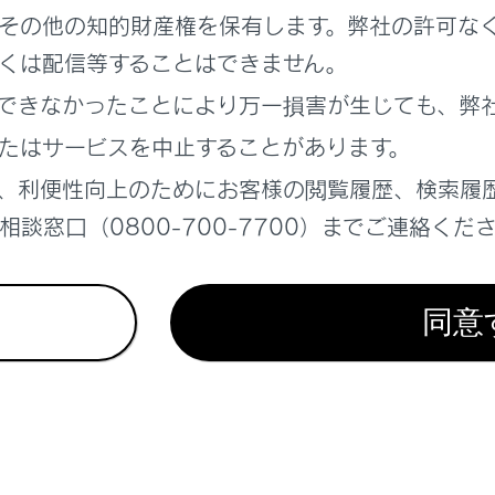
その他の知的財産権を保有します。弊社の許可な
ETC2.0サービス）の表示
くは配信等することはできません。
できなかったことにより万一損害が生じても、弊
を設定する
たはサービスを中止することがあります。
、利便性向上のためにお客様の閲覧履歴、検索履
表示時間を調整する
談窓口（0800-700-7700）までご連絡くだ
0走行情報のアップリンクの設定をする
同意
0の個人・プライバシー情報消去について
ービスについて
トを比較して表示する