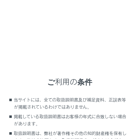
NX450h+
取扱説明書
よくあるお問い合わせ
はじめに
車を運転する前の準備
ご利用の条件
車を運転するときに知ってほしいこと
当サイトには、全ての取扱説明書及び補足資料、正誤表等
時間帯や天候に合わせた運転と装備
が掲載されているわけではありません。
掲載している取扱説明書はお客様の年式に合致しない場合
快適装備と便利な室内装備の使いかた
があります。
メーター／ディスプレイの機能と表示され
取扱説明書は、弊社が著作権その他の知的財産権を保有し