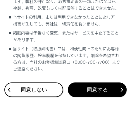
ます。弊社の許可なく、取扱説明書の一部または全部を、
る情報
複製、複写、改変もしくは配信等することはできません。
安全運転を支援する機能
当サイトの利用、または利用できなかったことにより万一
損害が生じても、弊社は一切責任を負いません。
通信で安心、快適、便利を支援するしくみ
掲載内容は予告なく変更、またはサービスを中止すること
があります。
ナビゲーションシステムを使う
当サイト（取扱説明書）では、利便性向上のためにお客様
の閲覧履歴、検索履歴を保持しています。削除を希望され
車のお手入れ
る方は、当社のお客様相談窓口（0800-700-7700）まで
ご連絡ください。
困ったときの対処方法
車の仕様、諸元、装備
同意しない
同意する
補足