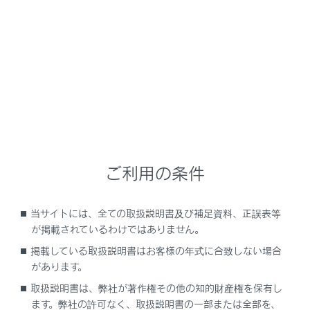
NX450h+
取扱説明書
ナビゲーションシステムを使う
各種設定および登録
マルチメディアシステムの初期
設定
ご利用の条件
当サイトには、全ての取扱説明書及び補足資料、正誤表等
ドライバーを登録する
が掲載されているわけではありません。
掲載している取扱説明書はお客様の年式に合致しない場合
があります。
取扱説明書は、弊社が著作権その他の知的財産権を保有し
ます。弊社の許可なく、取扱説明書の一部または全部を、