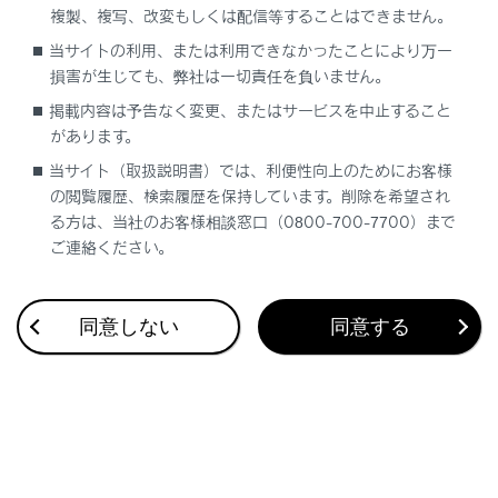
複製、複写、改変もしくは配信等することはできません。
合わせて見られているページ
当サイトの利用、または利用できなかったことにより万一
損害が生じても、弊社は一切責任を負いません。
VICS・交通情報
掲載内容は予告なく変更、またはサービスを中止すること
があります。
付録
当サイト（取扱説明書）では、利便性向上のためにお客様
ナビゲーション設定
の閲覧履歴、検索履歴を保持しています。削除を希望され
る方は、当社のお客様相談窓口（0800-700-7700）まで
ご連絡ください。
このページは役に立ちましたか？
同意しない
同意する
はい
いいえ