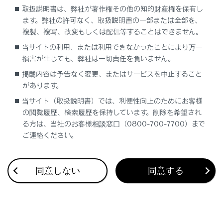
取扱説明書は、弊社が著作権その他の知的財産権を保有し
ます。弊社の許可なく、取扱説明書の一部または全部を、
複製、複写、改変もしくは配信等することはできません。
当サイトの利用、または利用できなかったことにより万一
損害が生じても、弊社は一切責任を負いません。
合わせて見られているページ
掲載内容は予告なく変更、またはサービスを中止すること
があります。
Lexus Teammate Advanced Park
当サイト（取扱説明書）では、利便性向上のためにお客様
低速時に障害物との接近を検知してブレーキをかける
の閲覧履歴、検索履歴を保持しています。削除を希望され
る方は、当社のお客様相談窓口（0800-700-7700）まで
最適な車間距離を保って追従走行する
ご連絡ください。
同意しない
同意する
このページは役に立ちましたか？
はい
いいえ