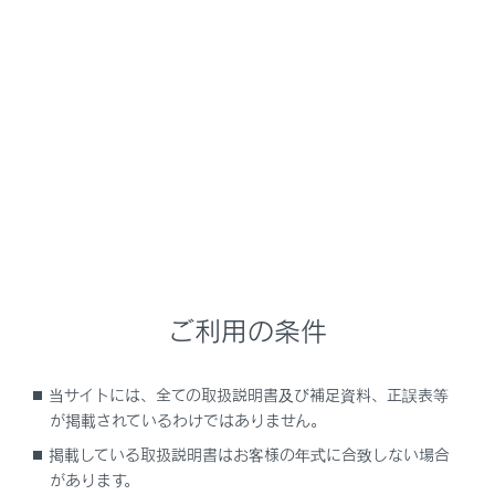
NX450h+
取扱説明書
安全運転を支援する機能
安全運転サポート機能を使う
後退時に車両の接近を知らせる
メニュー
ご利用の条件
RCTA（リヤクロストラフィックアラート）の
役割
当サイトには、全ての取扱説明書及び補足資料、正誤表等
RCTAの機能
が掲載されているわけではありません。
掲載している取扱説明書はお客様の年式に合致しない場合
RCTAの設定を変更する
があります。