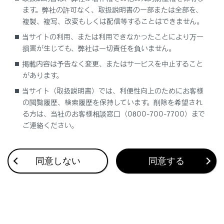
ます。弊社の許可なく、取扱説明書の一部または全部を、
複製、複写、改変もしくは配信等することはできません。
当サイトの利用、または利用できなかったことにより万一
損害が生じても、弊社は一切責任を負いません。
合わせて見られているページ
掲載内容は予告なく変更、またはサービスを中止すること
ヘッドランプの使用
があります。
当サイト（取扱説明書）では、利便性向上のためにお客様
雨の日の視界の確保
の閲覧履歴、検索履歴を保持しています。削除を希望され
寒冷時の運転で知っておくこと
る方は、当社のお客様相談窓口（0800-700-7700）まで
ご連絡ください。
このページは役に立ちましたか？
同意しない
同意する
はい
いいえ