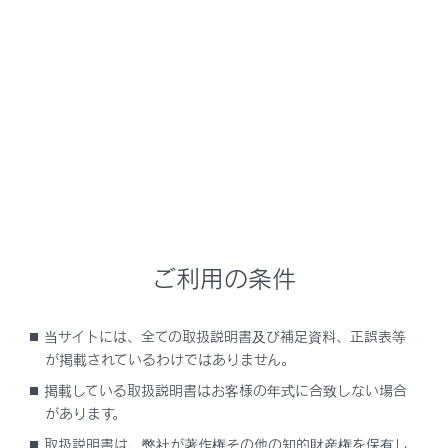
NX450h+
取扱説明書
時間帯や天候に合わせた運転と装備
周囲が暗いときの運転
自動的にロービームとハイビー
ムを切りかえる
メニュー
ご利用の条件
AHS（アダプティブハイビームシステム）
当サイトには、全ての取扱説明書及び補足資料、正誤表等
が掲載されているわけではありません。
AHB（オートマチックハイビーム）
掲載している取扱説明書はお客様の年式に合致しない場合
があります。
取扱説明書は、弊社が著作権その他の知的財産権を保有し