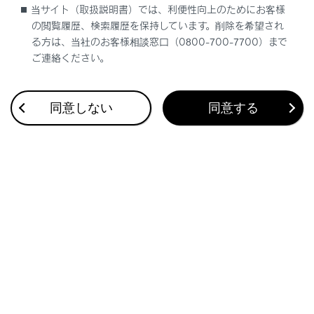
航続可能距離
当サイト（取扱説明書）では、利便性向上のためにお客様
の閲覧履歴、検索履歴を保持しています。削除を希望され
運転履歴から学習した燃費と現在の燃料残
る方は、当社のお客様相談窓口（0800-700-7700）まで
量から算出した走行可能な距離を表示しま
ご連絡ください。
す。使用環境（気象、渋滞など）や運転方法
（急発進、エアコンの使用など）に応じて
燃費がかわるため、実際に走行できる距離と
同意しない
同意する
は異なります。
燃料給油量が少量（約5L以下）のとき、表
示が更新されないことがあります。この場
合、燃料計の表示と共に更新することがで
きます。
液晶ディスプレイ
ディスプレイに小さな斑点や光点が表示される
ことがあります。
これは液晶ディスプレイ特有の現象でそのまま