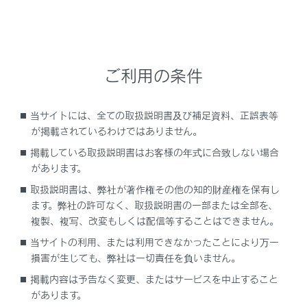
停車している時や、低速走行（約25km/h
以下）のとき
外気温度が急激に変化したとき（車庫、ト
ンネルの出入り口付近など）
ご利用の条件
「--」
または
「E」
が表示されたときは、シ
当サイトには、全ての取扱説明書及び補足資料、正誤表等
ステム異常のおそれがあります。
が掲載されているわけではありません。
レクサス販売店で点検を受けてください。
掲載している取扱説明書はお客様の年式に合致しない場合
EV走行可能距離
があります。
取扱説明書は、弊社が著作権その他の知的財産権を保有し
エアコンの作動中はEV 走行可能距離の横に
ます。弊社の許可なく、取扱説明書の一部または全部を、
が表示され、エアコンを使用した
複製、複写、改変もしくは配信等することはできません。
場合のEV 走行可能距離にかわります。
当サイトの利用、または利用できなかったことにより万一
システムの電力消費により、走行していなく
損害が生じても、弊社は一切責任を負いません。
てもEV走行可能距離が減少する場合があり
掲載内容は予告なく変更、またはサービスを中止すること
ます。
があります。