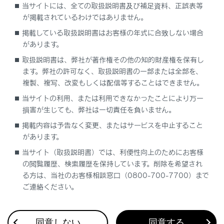
割込情報（ETC2.0サービス）の表示
当サイトには、全ての取扱説明書及び補足資料、正誤表等
が掲載されているわけではありません。
自動割込を設定する
掲載している取扱説明書はお客様の年式に合致しない場合
があります。
自動割込表示時間を調整する
取扱説明書は、弊社が著作権その他の知的財産権を保有し
ます。弊社の許可なく、取扱説明書の一部または全部を、
複製、複写、改変もしくは配信等することはできません。
ETC2.0走行情報のアップリンクの設定をする
当サイトの利用、または利用できなかったことにより万一
損害が生じても、弊社は一切責任を負いません。
ETC2.0の個人・プライバシー情報消去につい
て
掲載内容は予告なく変更、またはサービスを中止すること
があります。
TSPSサービスについて
当サイト（取扱説明書）では、利便性向上のためにお客様
の閲覧履歴、検索履歴を保持しています。削除を希望され
る方は、当社のお客様相談窓口（0800-700-7700）まで
新旧ルートを比較して表示する
ご連絡ください。
VICS放送局を選択する
同意しない
同意する