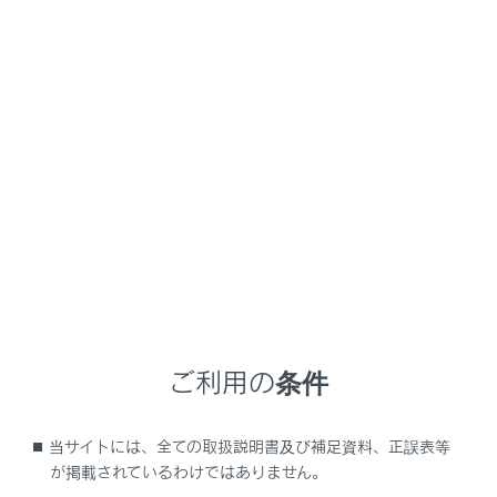
NX450h+
取扱説明書
ナビゲーションシステムを使う
ハンズフリー電話
通話中の操作
メニュー
通話画面で操作する
ご利用の条件
割込着信の電話に出る
当サイトには、全ての取扱説明書及び補足資料、正誤表等
通話中に別の通話相手へ電話をかける
が掲載されているわけではありません。