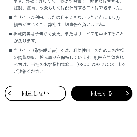
ます。弊社の許可なく、取扱説明書の一部または全部を、
複製、複写、改変もしくは配信等することはできません。
当サイトの利用、または利用できなかったことにより万一
合わせて見られているページ
損害が生じても、弊社は一切責任を負いません。
掲載内容は予告なく変更、またはサービスを中止すること
VICS・交通情報
があります。
付録
当サイト（取扱説明書）では、利便性向上のためにお客様
ナビゲーション設定
の閲覧履歴、検索履歴を保持しています。削除を希望され
る方は、当社のお客様相談窓口（0800-700-7700）まで
ご連絡ください。
このページは役に立ちましたか？
同意しない
同意する
はい
いいえ