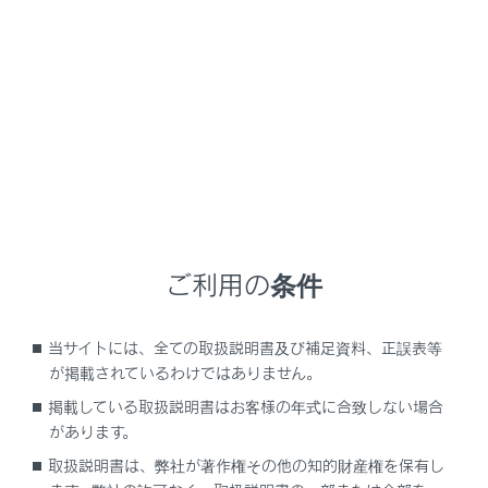
NX450h+
取扱説明書
ナビゲーションシステムを使う
ETC の利用
ETCの情報表示
メニュー
ご利用の条件
ETC画面の操作
当サイトには、全ての取扱説明書及び補足資料、正誤表等
が掲載されているわけではありません。
ETCの設定
掲載している取扱説明書はお客様の年式に合致しない場合
があります。
取扱説明書は、弊社が著作権その他の知的財産権を保有し