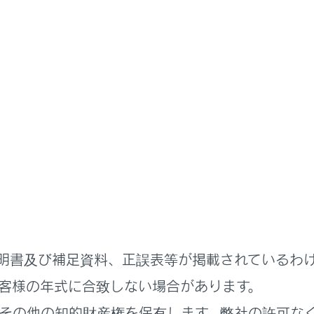
明書
ステムを使う
G-Link
nkの利用手続き
を契約する
を利用する
明書及び補足資料、正誤表等が掲載されているわ
を解約する
客様の年式に合致しない場合があります。
その他の知的財産権を保有します。弊社の許可な