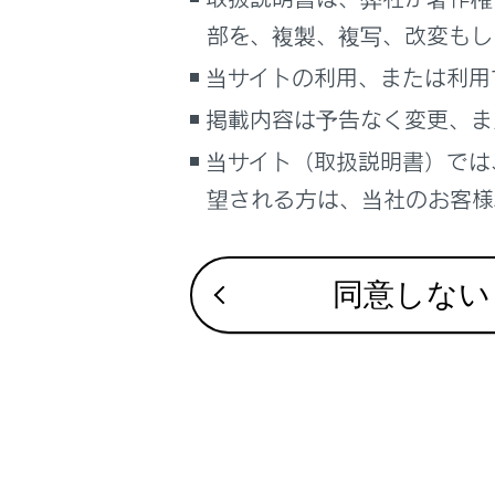
るしくみ
部を、複製、複写、改変もし
ナビゲーションシステムを使う
当サイトの利用、または利用
車のお手入れ
合わせて見ら
掲載内容は予告なく変更、ま
困ったときの対処方法
車の仕様、諸元、装備
当サイト（取扱説明書）では
VICS・交通情
補足
望される方は、当社のお客様相
付録
ナビゲーショ
ブックマーク
あとで読む
同意しない
PDFで見る
車両
マルチメディア
画面表示設定
個人情報の取扱いについて