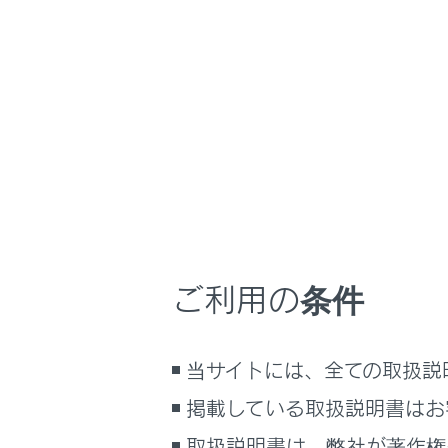
NX450h+
取扱説
ナビゲーションシ
ホーム
G-Li
はじめに
車を運転する前の準備
メニュー
車を運転するときに知ってほしい
こと
時間帯や天候に合わせた運転と装
G-Link
備
ご利用の条件
快適装備と便利な室内装備の使い
かた
G-Link
メーター／ディスプレイの機能と表
当サイトには、全ての取扱説
示される情報
G-Link
掲載している取扱説明書はお
安全運転を支援する機能
通信で安心、快適、便利を支援す
取扱説明書は、弊社が著作権