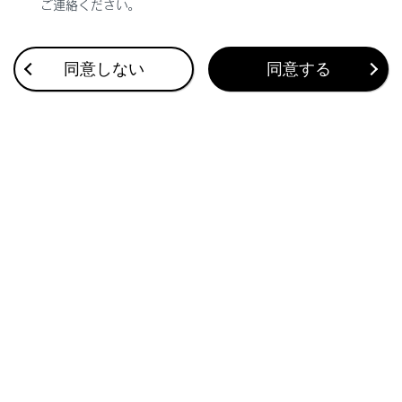
ご連絡ください。
合わせて見られているページ
同意しない
同意する
VICS・交通情報
付録
ナビゲーション設定
このページは役に立ちましたか？
はい
いいえ