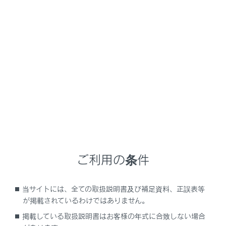
NX450h+
取扱説明書
ナビゲーションシステムを使う
オーディオシステム
地上デジタルテレビの視聴
メニュー
地上デジタルテレビの視聴についての留意事項
ご利用の条件
地上デジタルテレビを視聴する
当サイトには、全ての取扱説明書及び補足資料、正誤表等
が掲載されているわけではありません。
地上デジタルテレビ視聴時の設定を変更する
掲載している取扱説明書はお客様の年式に合致しない場合