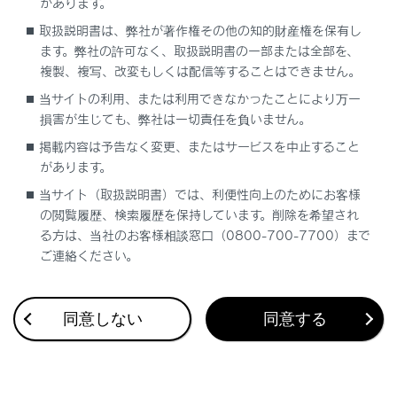
があります。
地上デジタルテレビ用アンテナの取り扱い
取扱説明書は、弊社が著作権その他の知的財産権を保有し
ます。弊社の許可なく、取扱説明書の一部または全部を、
複製、複写、改変もしくは配信等することはできません。
当サイトの利用、または利用できなかったことにより万一
損害が生じても、弊社は一切責任を負いません。
掲載内容は予告なく変更、またはサービスを中止すること
合わせて見られているページ
があります。
当サイト（取扱説明書）では、利便性向上のためにお客様
VICS・交通情報
の閲覧履歴、検索履歴を保持しています。削除を希望され
付録
る方は、当社のお客様相談窓口（0800-700-7700）まで
ご連絡ください。
ナビゲーション設定
同意しない
同意する
このページは役に立ちましたか？