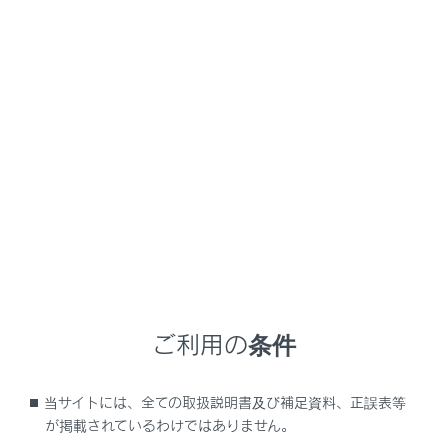
NX450h+
取扱説明書
ナビゲーションシステムを使う
基本操作
地図の基本操作
メニュー
地図画面表示
ご利用の条件
車の現在地の表示
当サイトには、全ての取扱説明書及び補足資料、正誤表等
地図のスケール（縮尺）の切りかえ
が掲載されているわけではありません。