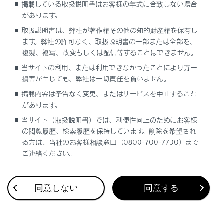
掲載している取扱説明書はお客様の年式に合致しない場合
地図の向きの切りかえ
があります。
取扱説明書は、弊社が著作権その他の知的財産権を保有し
地図の動かし方
ます。弊社の許可なく、取扱説明書の一部または全部を、
複製、複写、改変もしくは配信等することはできません。
当サイトの利用、または利用できなかったことにより万一
損害が生じても、弊社は一切責任を負いません。
掲載内容は予告なく変更、またはサービスを中止すること
があります。
合わせて見られているページ
当サイト（取扱説明書）では、利便性向上のためにお客様
の閲覧履歴、検索履歴を保持しています。削除を希望され
VICS・交通情報
る方は、当社のお客様相談窓口（0800-700-7700）まで
付録
ご連絡ください。
ナビゲーション設定
同意しない
同意する
このページは役に立ちましたか？