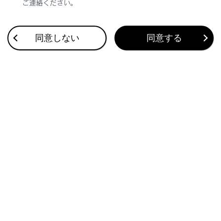
ご連絡ください。
合わせて見られているページ
同意しない
同意する
VICS・交通情報
付録
ナビゲーション設定
このページは役に立ちましたか？
はい
いいえ