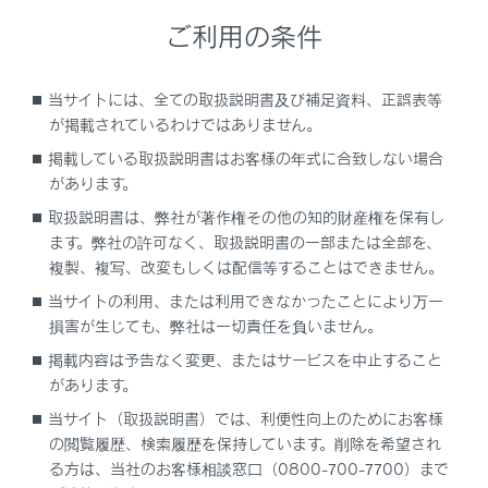
シフトポジションがRのときの表示モード
ご利用の条件
ドアミラー格納時の画面
当サイトには、全ての取扱説明書及び補足資料、正誤表等
が掲載されているわけではありません。
画面を拡大表示する
掲載している取扱説明書はお客様の年式に合致しない場合
があります。
床下透過映像を表示する
取扱説明書は、弊社が著作権その他の知的財産権を保有し
ます。弊社の許可なく、取扱説明書の一部または全部を、
パノラミックビューモニターの設定を変更する
複製、複写、改変もしくは配信等することはできません。
当サイトの利用、または利用できなかったことにより万一
パノラミックビューモニターの注意点
損害が生じても、弊社は一切責任を負いません。
掲載内容は予告なく変更、またはサービスを中止すること
故障とお考えになる前に
があります。
当サイト（取扱説明書）では、利便性向上のためにお客様
の閲覧履歴、検索履歴を保持しています。削除を希望され
る方は、当社のお客様相談窓口（0800-700-7700）まで