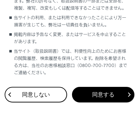
ます。弊社の許可なく、取扱説明書の一部または全部を、
複製、複写、改変もしくは配信等することはできません。
当サイトの利用、または利用できなかったことにより万一
合わせて見られているページ
損害が生じても、弊社は一切責任を負いません。
掲載内容は予告なく変更、またはサービスを中止すること
VICS・交通情報
があります。
付録
当サイト（取扱説明書）では、利便性向上のためにお客様
ナビゲーション設定
の閲覧履歴、検索履歴を保持しています。削除を希望され
る方は、当社のお客様相談窓口（0800-700-7700）まで
ご連絡ください。
このページは役に立ちましたか？
同意しない
同意する
はい
いいえ