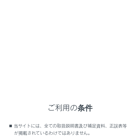
NX450h+
取扱説明書
ナビゲーションシステムを使う
基本操作
地図の基本操作
メニュー
地図画面表示
ご利用の条件
車の現在地の表示
当サイトには、全ての取扱説明書及び補足資料、正誤表等
地図のスケール（縮尺）の切りかえ
が掲載されているわけではありません。