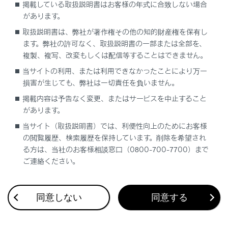
掲載している取扱説明書はお客様の年式に合致しない場合
地図の向きの切りかえ
があります。
取扱説明書は、弊社が著作権その他の知的財産権を保有し
地図の動かし方
ます。弊社の許可なく、取扱説明書の一部または全部を、
複製、複写、改変もしくは配信等することはできません。
当サイトの利用、または利用できなかったことにより万一
損害が生じても、弊社は一切責任を負いません。
掲載内容は予告なく変更、またはサービスを中止すること
があります。
合わせて見られているページ
当サイト（取扱説明書）では、利便性向上のためにお客様
の閲覧履歴、検索履歴を保持しています。削除を希望され
VICS・交通情報
る方は、当社のお客様相談窓口（0800-700-7700）まで
付録
ご連絡ください。
ナビゲーション設定
同意しない
同意する
このページは役に立ちましたか？