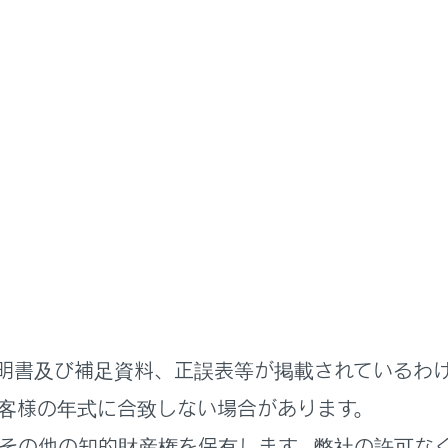
スマートフォンや通信機器の接続
Bluetooth機能の使い方
‍®
oth
機能の使い方
h機器使用上の留意事項
hの仕様、対応プロファイル
th機器をマルチメディアシステムから登録する
h機器の登録を削除する
機器との接続
明書及び補足資料、正誤表等が掲載されているわ
h機器をメイン機器に設定する
客様の年式に合致しない場合があります。
h機器をサブ機器に設定する
その他の知的財産権を保有します。弊社の許可な