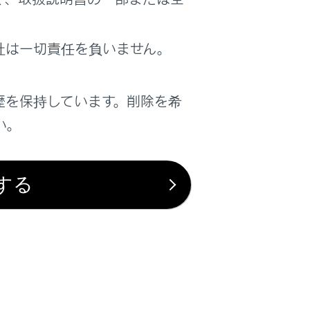
社は一切責任を負いません。
歴を保持しています。削除を希
は役に立ちましたか？
い。
はい
いいえ
する