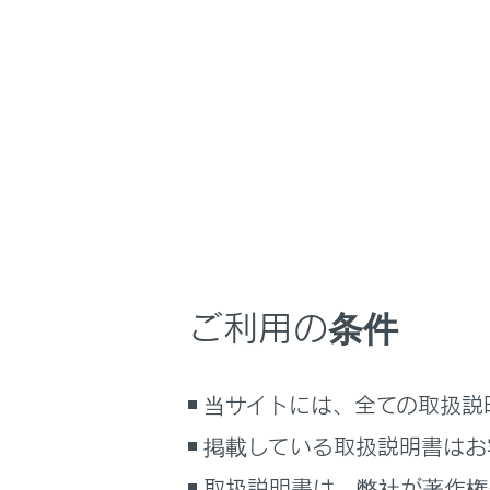
UX300h
取扱説明書
マルチメディア
ホーム
Blueto
はじめに
安全・安心のために
走行に関する情報表示
運転する前に
Bluetoot
運転
Bluetoot
ご利用の条件
室内装備・機能
Bluetoo
マルチメディア
Bluetoot
Bluetooth
当サイトには、全ての取扱説
お手入れのしかた
Bluetoot
万一の場合には
掲載している取扱説明書はお
Bluetoot
車両情報
取扱説明書は、弊社が著作権