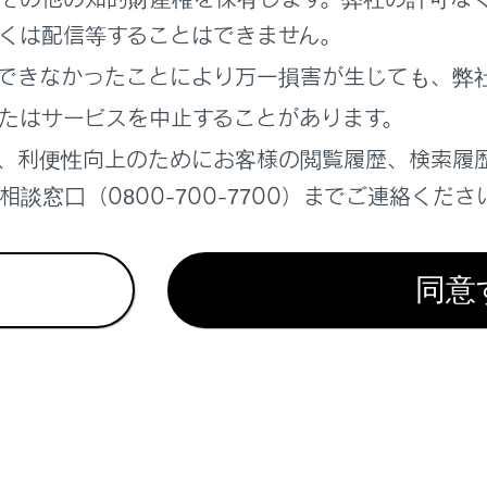
くは配信等することはできません。
できなかったことにより万一損害が生じても、弊
たはサービスを中止することがあります。
、利便性向上のためにお客様の閲覧履歴、検索履
れているページ
このページ
談窓口（0800-700-7700）までご連絡くださ
®機器との接続
フォンでApple CarPlayを使用する
同意
フォンでApple CarPlayを使用する