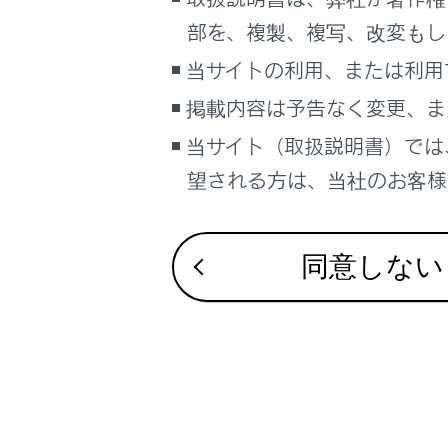
こんなときは
部を、複製、複写、改変もし
ブックマーク
当サイトの利用、または利用
あとで読む
掲載内容は予告なく変更、ま
当サイト（取扱説明書）では
PDFで見る
合わせて見ら
車両
望される方は、当社のお客様相
Bluetooth
マルチメディア
登録済みスマート
画面表示設定
同意しない
未登録のスマート
個人情報の取扱いについて
サイト利用について
お問い合わせ