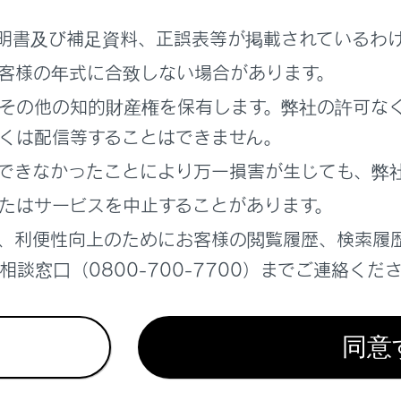
ットタイヤ
明書及び補足資料、正誤表等が掲載されているわ
客様の年式に合致しない場合があります。
気圧警報システム
その他の知的財産権を保有します。弊社の許可な
くは配信等することはできません。
ルブ／送信機の装着について
できなかったことにより万一損害が生じても、弊
置を登録するには
たはサービスを中止することがあります。
、利便性向上のためにお客様の閲覧履歴、検索履
空気圧を設定するには
談窓口（0800-700-7700）までご連絡くだ
を登録するには
同意
の登録を中止するには