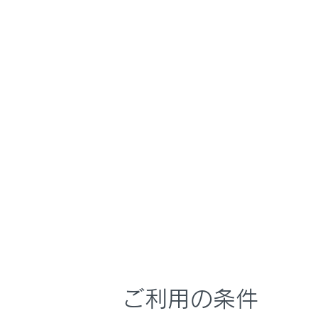
UX300h
取扱説明書
お手入れのしかた
ホーム
タイヤ
はじめに
安全・安心のために
メニュー
走行に関する情報表示
タイヤの点
運転する前に
タイヤの摩
運転
ださい。
室内装備・機能
マルチメディア
タイヤの
お手入れのしかた
万一の場合には
ご利用の条件
タイヤロ
車両情報