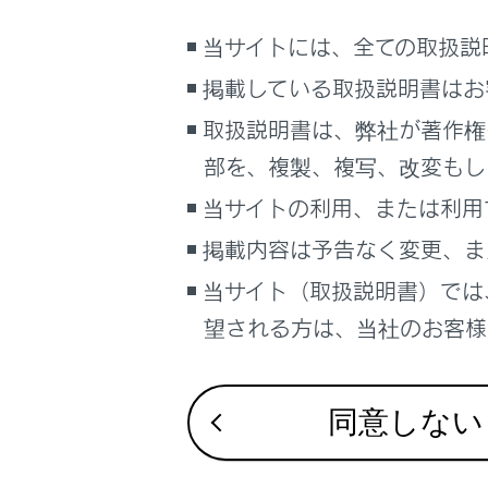
こんなときは
ランフラ
当サイトには、全ての取扱説
ブックマーク
掲載している取扱説明書はお
あとで読む
タイヤ空
取扱説明書は、弊社が著作権
PDFで見る
部を、複製、複写、改変もし
空気圧バ
車両
当サイトの利用、または利用
マルチメディア
タイヤ位
掲載内容は予告なく変更、ま
画面表示設定
当サイト（取扱説明書）では
タイヤの
個人情報の取扱いについて
望される方は、当社のお客様相
サイト利用について
IDコード
お問い合わせ
同意しない
IDコード