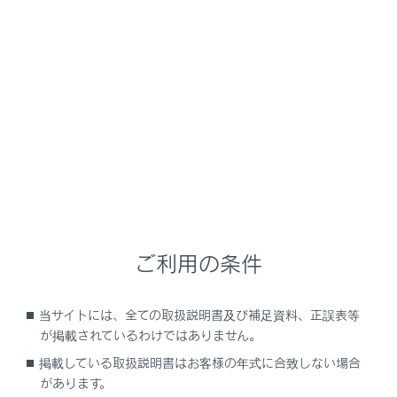
UX300h
取扱説明書
運転
運転のしかた
ASC（アクティブサウンドコン
トロール）
ASC は、車室の前方から車内に向けて特殊な音を付加
ご利用の条件
し、実際のエンジン音や排気音などと協調させること
で、運転者が加速感やエンジンの状態を、より実感しや
すくするためのシステムです。
当サイトには、全ての取扱説明書及び補足資料、正誤表等
が掲載されているわけではありません。
掲載している取扱説明書はお客様の年式に合致しない場合
設定のしかた
があります。