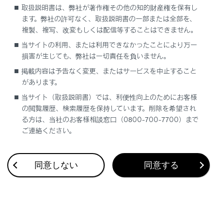
取扱説明書は、弊社が著作権その他の知的財産権を保有し
ます。弊社の許可なく、取扱説明書の一部または全部を、
複製、複写、改変もしくは配信等することはできません。
当サイトの利用、または利用できなかったことにより万一
損害が生じても、弊社は一切責任を負いません。
合わせて見られているページ
掲載内容は予告なく変更、またはサービスを中止すること
があります。
レーダークルーズコントロール
当サイト（取扱説明書）では、利便性向上のためにお客様
トランスミッション
の閲覧履歴、検索履歴を保持しています。削除を希望され
る方は、当社のお客様相談窓口（0800-700-7700）まで
PDA（プロアクティブドライビングアシスト）
ご連絡ください。
同意しない
同意する
このページは役に立ちましたか？
はい
いいえ