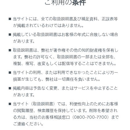
ご利用の条件
当サイトには、全ての取扱説明書及び補足資料、正誤表等
ディスプレイ
が掲載されているわけではありません。
ヘルプネットスイッチ
掲載している取扱説明書はお客様の年式に合致しない場合
ステアリングスイッチ
があります。
オーディオを操作する
取扱説明書は、弊社が著作権その他の知的財産権を保有し
ます。弊社の許可なく、取扱説明書の一部または全部を、
音声操作システムを使用する
複製、複写、改変もしくは配信等することはできません。
電話をかける
当サイトの利用、または利用できなかったことにより万一
損害が生じても、弊社は一切責任を負いません。
マイク
掲載内容は予告なく変更、またはサービスを中止すること
USB入力端子
があります。
当サイト（取扱説明書）では、利便性向上のためにお客様
の閲覧履歴、検索履歴を保持しています。削除を希望され
る方は、当社のお客様相談窓口（0800-700-7700）まで
ご連絡ください。