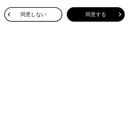
同意しない
同意する
合わせて見られているページ
イラスト目次
このページは役に立ちましたか？
はい
いいえ
ブックマーク
あとで読む