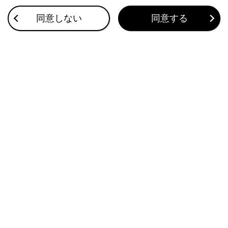
しました」という表示が出る
同意しない
同意する
駐車時イベント録画がされない
補機バッテリー電
パワースイッチをO
以上が経過してい
パワースイッチをO
車時イベント録画
検知した衝撃が小
録画映像の地図表示が正しい位置に表示さ
GPS の受信状態
れない
前方録画映像が見にくい／不鮮明
前方カメラの詳細