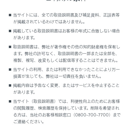
当サイトには、全ての取扱説明書及び補足資料、正誤表等
が掲載されているわけではありません。
掲載している取扱説明書はお客様の年式に合致しない場合
があります。
取扱説明書は、弊社が著作権その他の知的財産権を保有し
ます。弊社の許可なく、取扱説明書の一部または全部を、
複製、複写、改変もしくは配信等することはできません。
音声が記録されていない
録音がOFF になっ
当サイトの利用、または利用できなかったことにより万一
損害が生じても、弊社は一切責任を負いません。
掲載内容は予告なく変更、またはサービスを中止すること
記録保護件数が上
があります。
[‍
‍]
が暗く表示され、押しても反応しな
当サイト（取扱説明書）では、利便性向上のためにお客様
い
ドライブレコーダー
の閲覧履歴、検索履歴を保持しています。削除を希望され
る方は、当社のお客様相談窓口（0800-700-7700）まで
ご連絡ください。
衝突がないのに頻繁に「衝撃を検知・録画
段差や悪路の走行