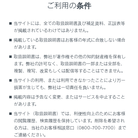
ご利用の条件
ス）を起動することで、運転席または助手席か
ら音声操作を行うことができます。その際、エ
ージェントを起動させた席以外からの音声コマ
当サイトには、全ての取扱説明書及び補足資料、正誤表等
ンドは認識されません。
が掲載されているわけではありません。
助手席からの音声操作は、一部の機能を利用す
掲載している取扱説明書はお客様の年式に合致しない場合
ることができません。
があります。
ステアリングの
スイッチまたはマイクボタ
取扱説明書は、弊社が著作権その他の知的財産権を保有し
ンでエージェント（音声対話サービス）を起動
ます。弊社の許可なく、取扱説明書の一部または全部を、
した場合は、運転席からのみ音声操作を行うこ
複製、複写、改変もしくは配信等することはできません。
とができます。
当サイトの利用、または利用できなかったことにより万一
エージェント（音声対話サービス）は、正しく
損害が生じても、弊社は一切責任を負いません。
発話しないと認識されないことがあります。次
掲載内容は予告なく変更、またはサービスを中止すること
の点にご留意の上、ご使用ください。
があります。
ハッキリした声で発話してください。
当サイト（取扱説明書）では、利便性向上のためにお客様
騒音（風切り音や外部の音）などにより正し
の閲覧履歴、検索履歴を保持しています。削除を希望され
る方は、当社のお客様相談窓口（0800-700-7700）まで
く認識されないことがあるため、窓を閉めて
ご連絡ください。
ください。