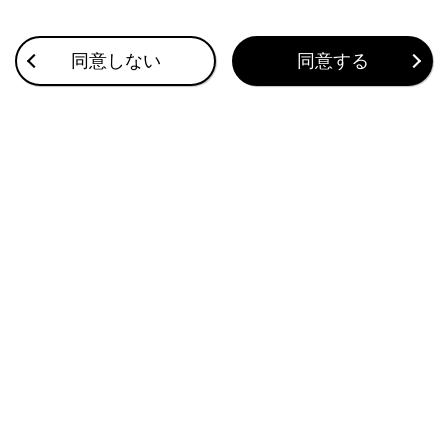
エアコンの送風音が大きいときは、正しく認
識されないことがあるため、風量を下げてく
同意しない
同意する
ださい。
音楽が大音量で再生されているときは、正し
く認識されないことがあるため、音量を下げ
てください。
複数人で同時に話すと認識されないことがあ
ります。
音声ガイドの途中でも音声コマンドを発話でき
ます。
音声ガイドのON/OFFは音声操作設定画面で変
更できます。
エージェント（音声対話サービス）の音声ガイ
ドの音量は次の方法で調整できます。
音声ガイド中にオーディオシステムの音量を
調整する。