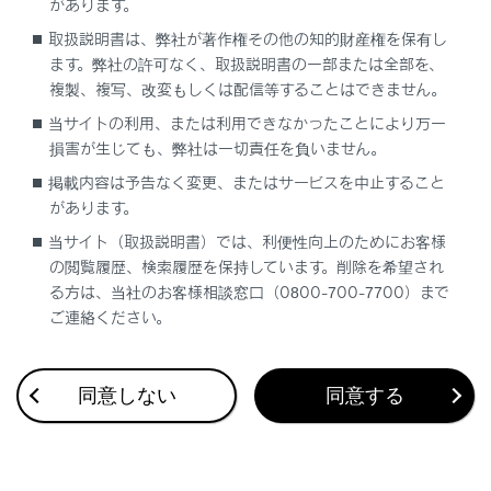
があります。
取扱説明書は、弊社が著作権その他の知的財産権を保有し
ステアリングスイッチで操作する
ます。弊社の許可なく、取扱説明書の一部または全部を、
複製、複写、改変もしくは配信等することはできません。
当サイトの利用、または利用できなかったことにより万一
損害が生じても、弊社は一切責任を負いません。
掲載内容は予告なく変更、またはサービスを中止すること
があります。
当サイト（取扱説明書）では、利便性向上のためにお客様
の閲覧履歴、検索履歴を保持しています。削除を希望され
[‍+‍]
スイッチ
る方は、当社のお客様相談窓口（0800-700-7700）まで
音量を大きくします。
ご連絡ください。
押し続けると、連続して調整できます。
同意しない
同意する
[‍-‍]
スイッチ
音量を小さくします。
押し続けると、連続して調整できます。