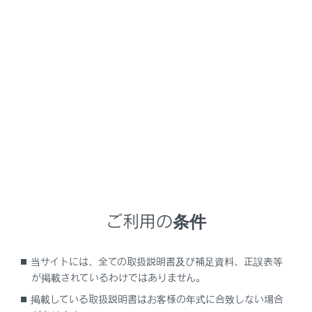
ハイブリッドシステムが作動していない状態で、
オーディオシステムを長時間使用しないでくださ
い。補機バッテリーがあがるおそれがあります。
安全運転に支障がないように適度な音量でお聞き
ください。
POWER/VOLUMEノブで操作する
ご利用の条件
当サイトには、全ての取扱説明書及び補足資料、正誤表等
押すたびにON/OFFが切りかわります。まわすと音量が
が掲載されているわけではありません。
切りかわります。
掲載している取扱説明書はお客様の年式に合致しない場合