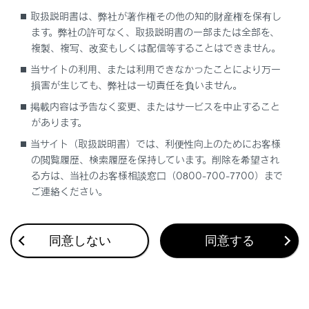
取扱説明書は、弊社が著作権その他の知的財産権を保有し
ます。弊社の許可なく、取扱説明書の一部または全部を、
複製、複写、改変もしくは配信等することはできません。
当サイトの利用、または利用できなかったことにより万一
損害が生じても、弊社は一切責任を負いません。
合わせて見られているページ
掲載内容は予告なく変更、またはサービスを中止すること
があります。
レーダークルーズコントロール
当サイト（取扱説明書）では、利便性向上のためにお客様
の閲覧履歴、検索履歴を保持しています。削除を希望され
トランスミッション
る方は、当社のお客様相談窓口（0800-700-7700）まで
PDA（プロアクティブドライビングアシスト）
ご連絡ください。
同意しない
同意する
このページは役に立ちましたか？
はい
いいえ