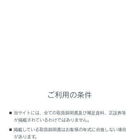
UX300h
取扱説明書
運転
運転支援装置について
LTA（レーントレーシングアシ
スト）
メニュー
ご利用の条件
LTAの機能
当サイトには、全ての取扱説明書及び補足資料、正誤表等
システムのON／OFF を変更する
が掲載されているわけではありません。
掲載している取扱説明書はお客様の年式に合致しない場合
ディスプレイ表示とシステムの作動状況
があります。