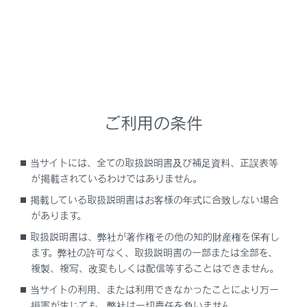
知識
ご利用の条件
動作確認は、一定の条件下で確認したものであ
当サイトには、全ての取扱説明書及び補足資料、正誤表等
り、スマートフォン側の設定条件などにより、
が掲載されているわけではありません。
同じ機種であっても接続できないことがあるた
掲載している取扱説明書はお客様の年式に合致しない場合
め、すべての端末について結果を保証するもの
があります。
ではありません。予告なく情報が変更になる場
合がありますので、あらかじめご了承くださ
取扱説明書は、弊社が著作権その他の知的財産権を保有し
い。
ます。弊社の許可なく、取扱説明書の一部または全部を、
複製、複写、改変もしくは配信等することはできません。
本動作確認は一部のスマートフォンに対して行
当サイトの利用、または利用できなかったことにより万一
ったものであり、掲載されていないスマートフ
損害が生じても、弊社は一切責任を負いません。