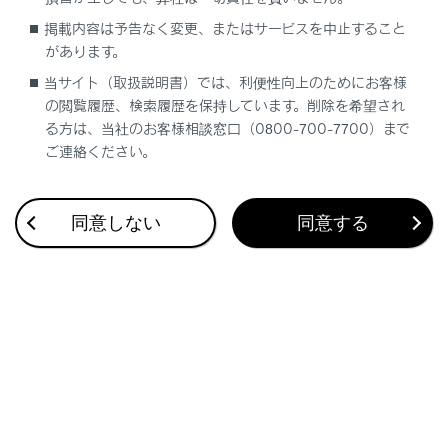
ォンなど（格安SIM含む）については動作確認
を行っておりません。本確認結果は特にマルチ
掲載内容は予告なく変更、またはサービスを中止すること
メディアシステムとスマートフォンの接続に関
があります。
するものであり、通話品質、データの通信能
当サイト（取扱説明書）では、利便性向上のためにお客様
力、アプリの動作など、携帯電話すべての機能
の閲覧履歴、検索履歴を保持しています。削除を希望され
を評価保証するものではありません。
る方は、当社のお客様相談窓口（0800-700-7700）まで
ご連絡ください。
同意しない
同意する
合わせて見られているページ
マルチメディア取扱説明書
補機バッテリーの取りはずしについて